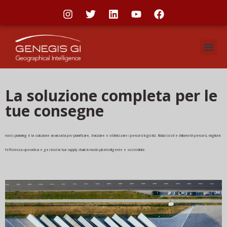
La soluzione completa per le
tue consegne
roots planning è la soluzione avanzata per pianificare, tracciare e ottimizzare i percorsi logistici. Riduci costi e chilometri percorsi, migliora
l’efficienza operativa e gestisci la tua supply chain in modo più intelligente e sostenibile.​