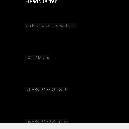
Headquarter
Via Privata Cesare Battisti, 1
20122 Milano
tel.
+39 02 33 00 09 04
fax +39 02 39 25 61 85