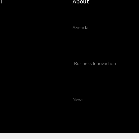
i
About
Azienda
Business Innovaction
News
Progetti