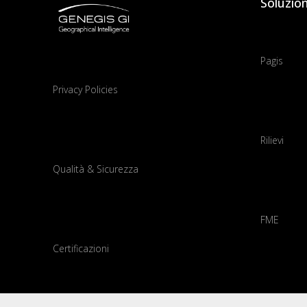
Soluzion
Pagis
Privacy Policies
Rilievi
Qualità & Sicurezza
FME
Certificazioni
Roots