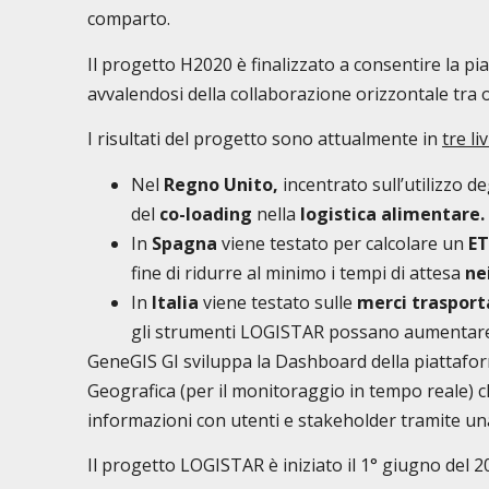
comparto.
Il progetto H2020 è finalizzato a consentire la pi
avvalendosi della collaborazione orizzontale tra o
I risultati del progetto sono attualmente in
tre li
Nel
Regno Unito,
incentrato sull’utilizzo 
del
co-loading
nella
logistica alimentare.
In
Spagna
viene testato per calcolare un
ET
fine di ridurre al minimo i tempi di attesa
ne
In
Italia
viene testato sulle
merci trasport
gli strumenti LOGISTAR possano aumentar
GeneGIS GI sviluppa la Dashboard della piattafo
Geografica (per il monitoraggio in tempo reale) ch
informazioni con utenti e stakeholder tramite una
Il progetto LOGISTAR è iniziato il 1° giugno del 20