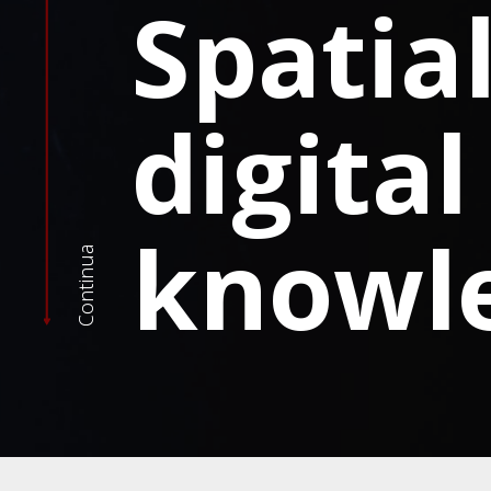
Spatia
digital
knowl
Continua