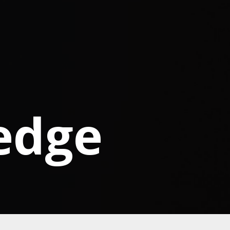
l
edge